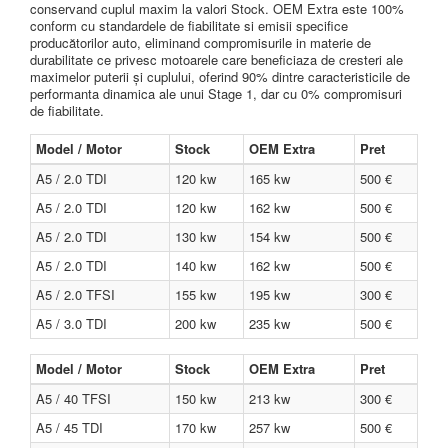
conservand cuplul maxim la valori Stock. OEM Extra este 100%
conform cu standardele de fiabilitate si emisii specifice
producătorilor auto, eliminand compromisurile in materie de
durabilitate ce privesc motoarele care beneficiaza de cresteri ale
maximelor puterii și cuplului, oferind 90% dintre caracteristicile de
performanta dinamica ale unui Stage 1, dar cu 0% compromisuri
de fiabilitate.
Model / Motor
Stock
OEM Extra
Pret
A5 / 2.0 TDI
120 kw
165 kw
500 €
A5 / 2.0 TDI
120 kw
162 kw
500 €
A5 / 2.0 TDI
130 kw
154 kw
500 €
A5 / 2.0 TDI
140 kw
162 kw
500 €
A5 / 2.0 TFSI
155 kw
195 kw
300 €
A5 / 3.0 TDI
200 kw
235 kw
500 €
Model / Motor
Stock
OEM Extra
Pret
A5 / 40 TFSI
150 kw
213 kw
300 €
A5 / 45 TDI
170 kw
257 kw
500 €