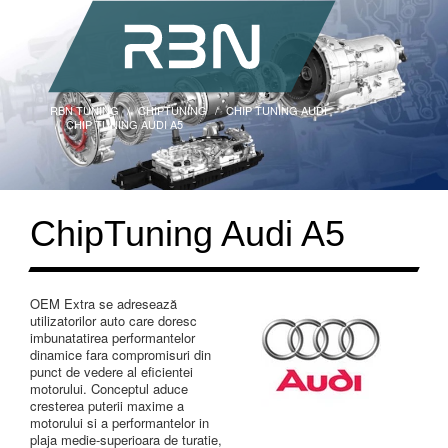
RBN TUNING
CHIPTUNING
CHIP TUNING AUDI
CHIP TUNING AUDI A5
ChipTuning Audi A5
OEM Extra se adresează
utilizatorilor auto care doresc
imbunatatirea performantelor
dinamice fara compromisuri din
punct de vedere al eficientei
motorului. Conceptul aduce
cresterea puterii maxime a
motorului si a performantelor in
plaja medie-superioara de turatie,